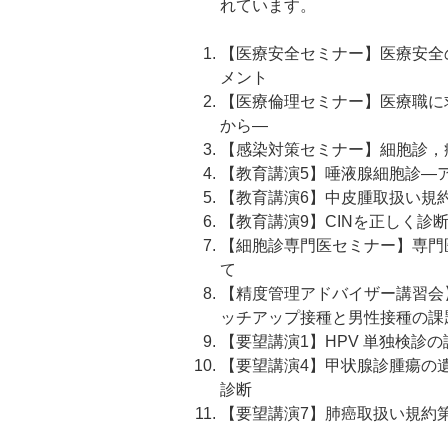
れています。
【医療安全セミナー】医療安全
メント
【医療倫理セミナー】医療職に
から―
【感染対策セミナー】細胞診，
【教育講演5】唾液腺細胞診―
【教育講演6】中皮腫取扱い規
【教育講演9】CINを正しく診
【細胞診専門医セミナー】専門
て
【精度管理アドバイザー講習会】
ッチアップ接種と男性接種の課
【要望講演1】HPV 単独検診の
【要望講演4】甲状腺診腫瘍の遺
診断
【要望講演7】肺癌取扱い規約