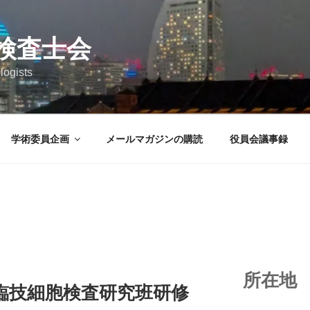
検査士会
logists
学術委員企画
メールマガジンの購読
役員会議事録
所在地
神臨技細胞検査研究班研修