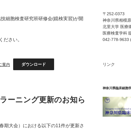
〒252-0373
神臨技細胞検査研究班研修会(鏡検実習)が開
神奈川県相模原市
北里大学 医療
医療検査学科 
ください。
042-778-9633
ダウンロード
リンク
ご案内
神奈川県臨床細胞
eラーニング更新のお知ら
春期大会）における以下の11件が更新さ