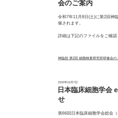
会のご案内
令和7年11月8日(土)に第2回
催されます。
詳細は下記のファイルをご確認
神臨技 第2回 細胞検査研究班研修会の
投
2025年10月7日
稿
日本臨床細胞学会 
日:
せ
第66回日本臨床細胞学会総会（