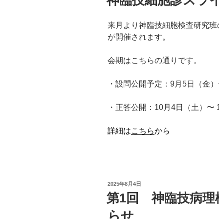
日:
来月より神臨技細胞検査研究班
が開催されます。
会期はこちらの通りです。
・設問公開予定：9月5日（金）〜
・正答公開：10月4日（土）〜 
詳細は
こちら
から
投
2025年8月4日
稿
第1回 神臨技病理
日:
らせ