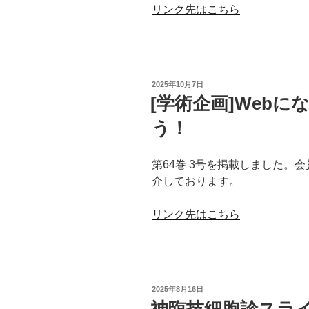
リンク先はこちら
投
2025年10月7日
稿
[学術企画]Web
日:
う！
第64巻 3号を掲載しました。
介しております。
リンク先はこちら
投
2025年8月16日
稿
神臨技細胞診スラ