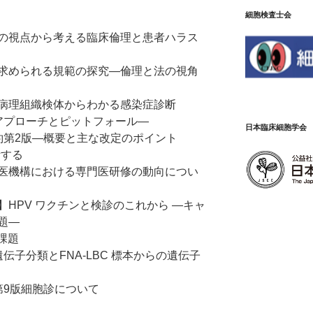
細胞検査士会
の視点から考える臨床倫理と患者ハラス
求められる規範の探究―倫理と法の視角
病理組織検体からわかる感染症診断
アプローチとピットフォール―
日本臨床細胞学会
約第2版―概要と主な改定のポイント
断する
医機構における専門医研修の動向につい
HPV ワクチンと検診のこれから ―キャ
題―
課題
伝子分類とFNA-LBC 標本からの遺伝子
第9版細胞診について