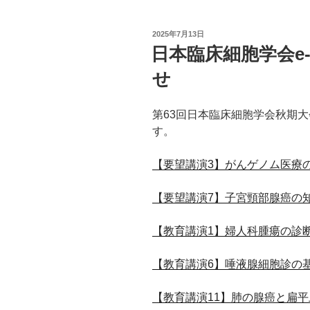
投
2025年7月13日
稿
日本臨床細胞学会e
日:
せ
第63回日本臨床細胞学会秋期大
す。
【要望講演3】がんゲノム医療
【要望講演7】子宮頸部腺癌の
【教育講演1】婦人科腫瘍の診断
【教育講演6】唾液腺細胞診の
【教育講演11】肺の腺癌と扁