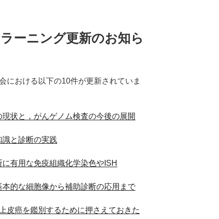
-ラーニング更新のお知ら
会における以下の10件が更新されていま
の現状と，がんゲノム検査の今後の展開
知識と診断の実践
に有用な免疫組織化学染色やISH
基本的な細胞像から補助診断の応用まで
平上皮癌を鑑別するために押さえておきた