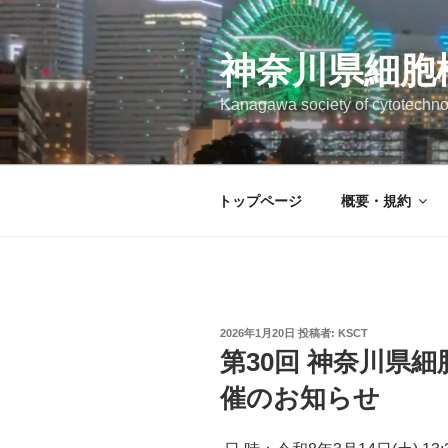
コ
ン
テ
神奈川県細胞
ン
Kanagawa society of cytotechno
ツ
へ
ス
キ
トップページ
概要・規約
ッ
プ
投
2026年1月20日
投稿者:
KSCT
稿
第30回 神奈川県
日:
催のお知らせ