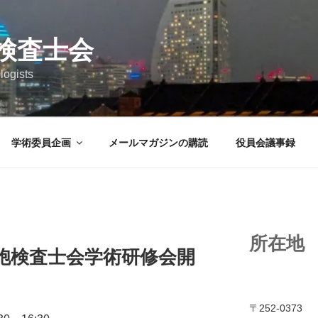
検査士会
logists
学術委員企画
メールマガジンの購読
役員会議事録
所在地
細胞検査士会学術研修会開
〒252-0373