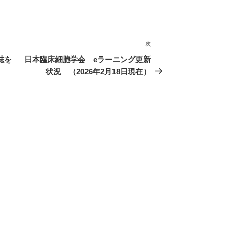
次
次
の
誌を
日本臨床細胞学会 eラーニング更新
投
状況 （2026年2月18日現在）
稿