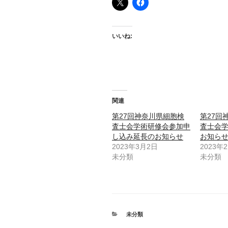
いいね:
関連
第27回神奈川県細胞検
第27回
査士会学術研修会参加申
査士会
し込み延長のお知らせ
お知ら
2023年3月2日
2023年
未分類
未分類
カ
未分類
テ