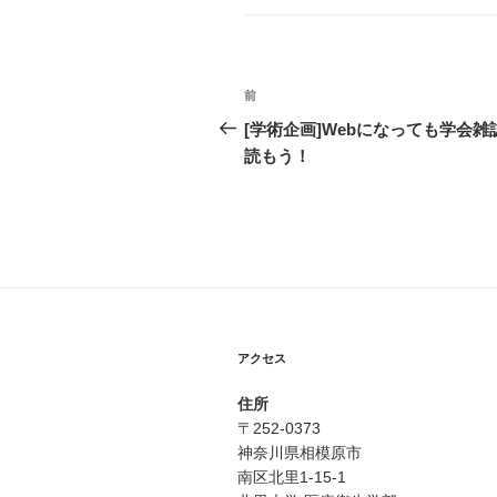
ゴ
リ
ー
投
前
前
稿
の
[学術企画]Webになっても学会雑
投
読もう！
ナ
稿
ビ
ゲ
ー
シ
ョ
アクセス
ン
住所
〒252-0373
神奈川県相模原市
南区北里1-15-1