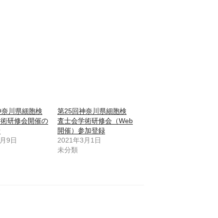
神奈川県細胞検
第25回神奈川県細胞検
学術研修会開催の
査士会学術研修会（Web
せ
開催）参加登録
2月9日
2021年3月1日
未分類