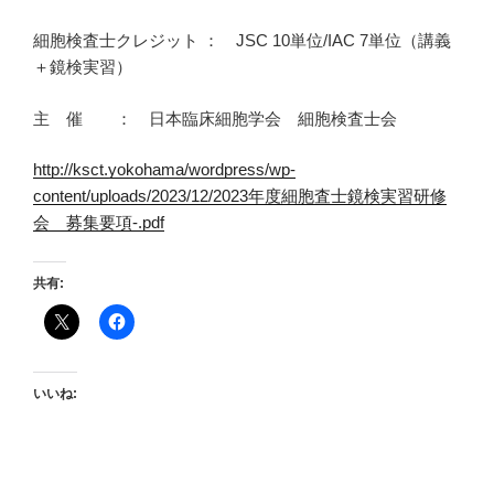
細胞検査士クレジット ： JSC 10単位/IAC 7単位（講義
＋鏡検実習）
主 催 ： 日本臨床細胞学会 細胞検査士会
http://ksct.yokohama/wordpress/wp-
content/uploads/2023/12/2023年度細胞査士鏡検実習研修
会 募集要項-.pdf
共有:
いいね: