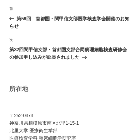
投
前
前
稿
の
第59回 首都圏・関甲信支部医学検査学会開催のお知
ナ
投
らせ
ビ
稿
ゲ
次
次
の
ー
第32回関甲信支部・首都圏支部合同病理細胞検査研修会
投
シ
の参加申し込みが延長されました
稿
ョ
ン
所在地
〒252-0373
神奈川県相模原市南区北里1-15-1
北里大学 医療衛生学部
医療検査学科 臨床細胞学研究室