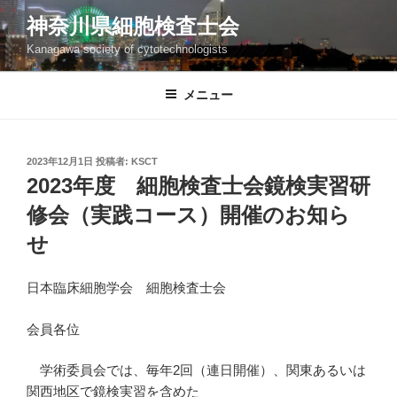
コ
神奈川県細胞検査士会
ン
Kanagawa society of cytotechnologists
テ
ン
ツ
メニュー
へ
ス
キ
投
2023年12月1日
投稿者:
KSCT
稿
ッ
2023年度 細胞検査士会鏡検実習研
日:
プ
修会（実践コース）開催のお知ら
せ
日本臨床細胞学会 細胞検査士会
会員各位
学術委員会では、毎年2回（連日開催）、関東あるいは
関西地区で鏡検実習を含めた