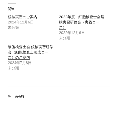
関連
鏡検実習のご案内
2022年度 細胞検査士会鏡
2024年12月6日
検実習研修会（実践コー
未分類
ス）
2022年12月6日
未分類
細胞検査士会 鏡検実習研修
会（細胞検査士養成コー
ス）のご案内
2024年7月8日
未分類
カ
未分類
テ
ゴ
リ
ー