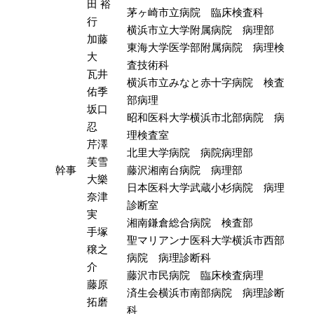
田 裕
茅ヶ崎市立病院 臨床検査科
行
横浜市立大学附属病院 病理部
加藤
東海大学医学部附属病院 病理検
大
査技術科
瓦井
横浜市立みなと赤十字病院 検査
佑季
部病理
坂口
昭和医科大学横浜市北部病院 病
忍
理検査室
芹澤
北里大学病院 病院病理部
芙雪
幹事
藤沢湘南台病院 病理部
大樂
日本医科大学武蔵小杉病院 病理
奈津
診断室
実
湘南鎌倉総合病院 検査部
手塚
聖マリアンナ医科大学横浜市西部
穣之
病院 病理診断科
介
藤沢市民病院 臨床検査病理
藤原
済生会横浜市南部病院 病理診断
拓磨
科