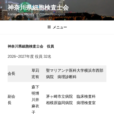
コ
神奈川県細胞検査士会
ン
Kanagawa society of cytotechnologists
テ
ン
ツ
メニュー
へ
ス
キ
神奈川県細胞検査士会 役員
ッ
2026~2027年度 役員 32名
プ
草苅
聖マリアンナ医科大学横浜市西部
会長
宏有
病院 病理診断科
森下
明博
副会
茅ヶ崎市立病院 臨床検査科
川井
長
相模原協同病院 病理検査室
麻衣
子