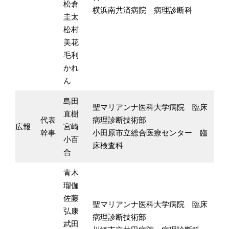
松倉
横浜南共済病院 病理診断科
圭太
松村
美花
毛利
かれ
ん
島田
聖マリアンナ医科大学病院 臨床
直樹
代表
病理診断技術部
広報
宮崎
幹事
小田原市立総合医療センター 臨
小百
床検査科
合
青木
瑠伽
佐藤
聖マリアンナ医科大学病院 臨床
弘康
病理診断技術部
武田