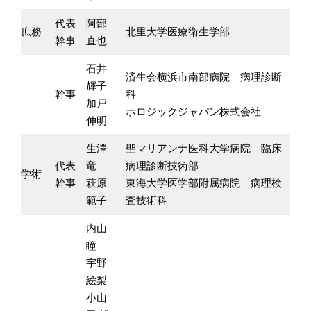
代表
阿部
庶務
北里大学医療衛生学部
幹事
直也
石井
済生会横浜市南部病院 病理診断
輝子
幹事
科
加戸
ホロジックジャパン株式会社
伸明
生澤
聖マリアンナ医科大学病院 臨床
代表
竜
病理診断技術部
学術
幹事
萩原
東海大学医学部附属病院 病理検
範子
査技術科
内山
瞳
宇野
絵梨
小山