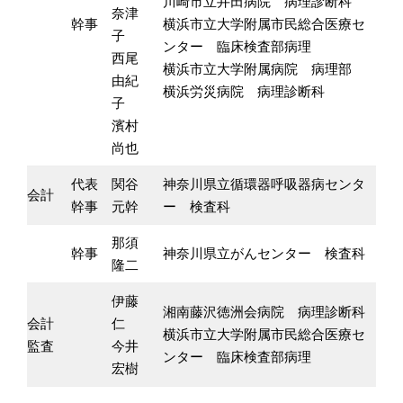
川崎市立井田病院 病理診断科
奈津
幹事
横浜市立大学附属市民総合医療セ
子
ンター 臨床検査部病理
西尾
横浜市立大学附属病院 病理部
由紀
横浜労災病院 病理診断科
子
濱村
尚也
代表
関谷
神奈川県立循環器呼吸器病センタ
会計
幹事
元幹
ー 検査科
那須
幹事
神奈川県立がんセンター 検査科
隆二
伊藤
湘南藤沢徳洲会病院 病理診断科
会計
仁
横浜市立大学附属市民総合医療セ
監査
今井
ンター 臨床検査部病理
宏樹